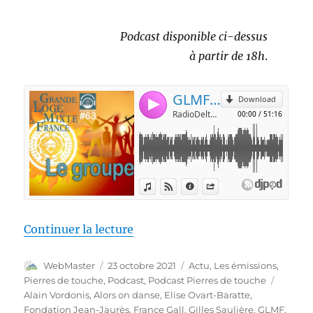
Podcast disponible ci-dessus
à partir de 18h
.
de « Pierres de touche, l’autom
Continuer la lecture
Auteur
Publié
Catégories
WebMaster
23 octobre 2021
Actu
,
Les émissions
,
le
Étiquet
Pierres de touche
,
Podcast
,
Podcast Pierres de touche
Alain Vordonis
,
Alors on danse
,
Elise Ovart-Baratte
,
Fondation Jean-Jaurès
,
France Gall
,
Gilles Saulière
,
GLMF
,