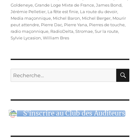
Goldeneye
,
Grande Loge Mixte de France
,
James Bond
,
Jérémie Pelletier
,
La fête est finie
,
La route du devoir
,
Media maçonnique
,
Michel Baron
,
Michel Berger
,
Mourir
peut attendre
,
Pierre Dac
,
Pierre Yana
,
Pierres de touche
,
radio maçonnique
,
RadioDelta
,
Stromae
,
Sur la route
,
Sylvie Lycasion
,
William Bres
RE
Recherche
pour :
S'inscrire au Club des Auditeurs