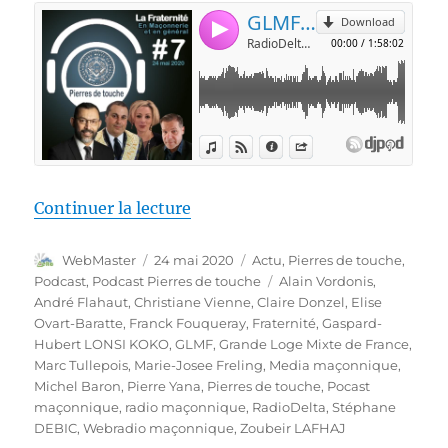
de « Pierres de touche #7 – La 
Continuer la lecture
Auteur
Publié
Catégories
WebMaster
24 mai 2020
Actu
,
Pierres de touche
,
le
Étiquettes
Podcast
,
Podcast Pierres de touche
Alain Vordonis
,
André Flahaut
,
Christiane Vienne
,
Claire Donzel
,
Elise
Ovart-Baratte
,
Franck Fouqueray
,
Fraternité
,
Gaspard-
Hubert LONSI KOKO
,
GLMF
,
Grande Loge Mixte de France
,
Marc Tullepois
,
Marie-Josee Freling
,
Media maçonnique
,
Michel Baron
,
Pierre Yana
,
Pierres de touche
,
Pocast
maçonnique
,
radio maçonnique
,
RadioDelta
,
Stéphane
DEBIC
,
Webradio maçonnique
,
Zoubeir LAFHAJ