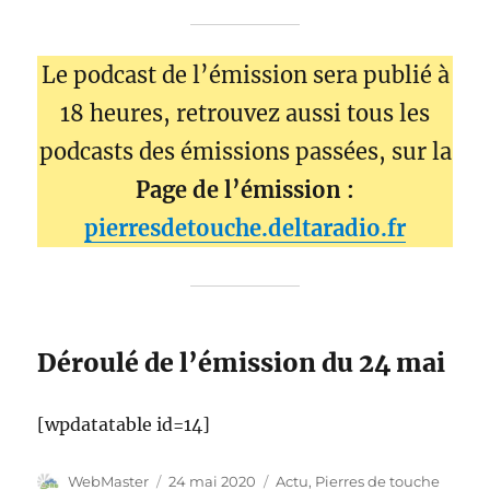
Le podcast de l’émission sera publié à
18 heures, retrouvez aussi tous les
podcasts des émissions passées, sur la
Page de l’émission :
pierresdetouche.deltaradio.fr
Déroulé de l’émission du 24 mai
[wpdatatable id=14]
Auteur
Publié
Catégories
WebMaster
24 mai 2020
Actu
,
Pierres de touche