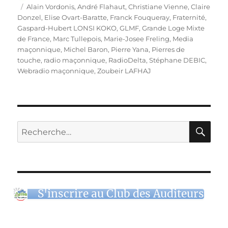
le
Étiquettes
Alain Vordonis
,
André Flahaut
,
Christiane Vienne
,
Claire
Donzel
,
Elise Ovart-Baratte
,
Franck Fouqueray
,
Fraternité
,
Gaspard-Hubert LONSI KOKO
,
GLMF
,
Grande Loge Mixte
de France
,
Marc Tullepois
,
Marie-Josee Freling
,
Media
maçonnique
,
Michel Baron
,
Pierre Yana
,
Pierres de
touche
,
radio maçonnique
,
RadioDelta
,
Stéphane DEBIC
,
Webradio maçonnique
,
Zoubeir LAFHAJ
RE
Recherche
pour :
S'inscrire au Club des Auditeurs