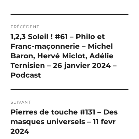
Navigation
PRÉCÉDENT
de
1,2,3 Soleil ! #61 – Philo et
Publication
précédente :
Franc-maçonnerie – Michel
l’article
Baron, Hervé Miclot, Adélie
Ternisien – 26 janvier 2024 –
Podcast
SUIVANT
Pierres de touche #131 – Des
Publication
suivante :
masques universels – 11 fevr
2024