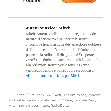
Auteur/autrice :
Mitch
Mitch. Auteur, réalisateur sonore, curieux de
nature. Il officie avec sa "petite histoire",
chronique humoristique des anecdotes oubliées
de l'histoire dans "1,2,3 soleil !", l'émission
phare de la radio. Et il dirige aussi "Le poste
Zéro" Une émission sonore qui fait la part belle
à la réflexion. Retrouvez le tous les 3ème
vendredi du mois en direct puis en podcast.
Afficher tous les articles par Mitch
Auteur
Publié
Catégories
Mitch
7 février 2024
Actu
,
Les émissions
,
Podcast
,
le
Étiquettes
Podcast Poste Zéro
,
Poste Zéro
Colère
,
Le Poste Zéro
,
Mitch
,
radio maçonnique
,
RadioDelta