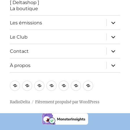
menu
[ Deltashop ]
La boutique
ouvrir
Les émissions
le
sous-
menu
ouvrir
Le Club
le
sous-
menu
ouvrir
Contact
le
sous-
menu
ouvrir
À propos
le
sous-
menu
Accueil
[
[
Les
Le
Contact
À
LE
Deltashop
émissions
Club
propos
DIRECT
]
RadioDelta
Fièrement propulsé par WordPress
]
La
boutique