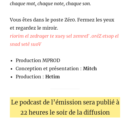
chaque mot, chaque note, chaque son.
Vous êtes dans le poste Zér0. Fermez les yeux
et regardez le miroir.
riorim el zedrager te xuey sel zemreF .0réZ etsop el
snad setê suoV
Production MPROD
Conception et présentation :
Mitch
Production :
Hctim
Le podcast de l’émission sera publié à
22 heures le soir de la diffusion