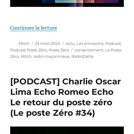
de « [PODCAST] Le consentement
Continuer la lecture
Auteur
Publié
Catégories
Mitch
23 mars 2024
Actu
,
Les émissions
,
Podcast
,
le
Étiquettes
Podcast Poste Zéro
,
Poste Zéro
consentement
,
Le Poste
Zéro
,
Mitch
,
radio maçonnique
,
RadioDelta
[PODCAST] Charlie Oscar
Lima Echo Romeo Echo
Le retour du poste zéro
(Le poste Zéro #34)