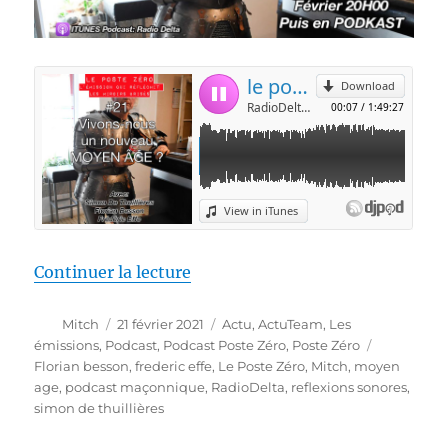
de « [PODCAST] Vivons-nous un 
Continuer la lecture
Auteur
Publié
Catégories
Mitch
21 février 2021
Actu
,
ActuTeam
,
Les
le
Étiquettes
émissions
,
Podcast
,
Podcast Poste Zéro
,
Poste Zéro
Florian besson
,
frederic effe
,
Le Poste Zéro
,
Mitch
,
moyen
age
,
podcast maçonnique
,
RadioDelta
,
reflexions sonores
,
simon de thuillières