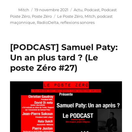
Auteur
Publié
Catégories
Mitch
19 novembre 2021
Actu
,
Podcast
,
Podcast
le
Étiquettes
Poste Zéro
,
Poste Zéro
Le Poste Zéro
,
Mitch
,
podcast
maçonnique
,
RadioDelta
,
reflexions sonores
[PODCAST] Samuel Paty:
Un an plus tard ? (Le
poste Zéro #27)