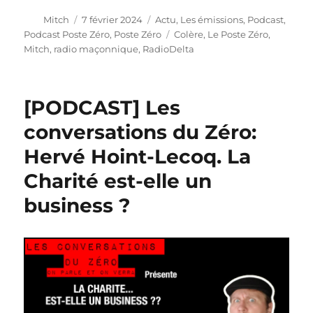
Auteur
Publié
Catégories
Mitch
7 février 2024
Actu
,
Les émissions
,
Podcast
,
le
Étiquettes
Podcast Poste Zéro
,
Poste Zéro
Colère
,
Le Poste Zéro
,
Mitch
,
radio maçonnique
,
RadioDelta
[PODCAST] Les
conversations du Zéro:
Hervé Hoint-Lecoq. La
Charité est-elle un
business ?