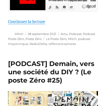
de « [PODCAST] Est-on plus libre
Continuer la lecture
Auteur
Publié
Catégories
Mitch
28 septembre 2021
Actu
,
Podcast
,
Podcast
le
Étiquettes
Poste Zéro
,
Poste Zéro
Le Poste Zéro
,
Mitch
,
podcast
maçonnique
,
RadioDelta
,
reflexions sonores
[PODCAST] Demain, vers
une société du DIY ? (Le
poste Zéro #25)