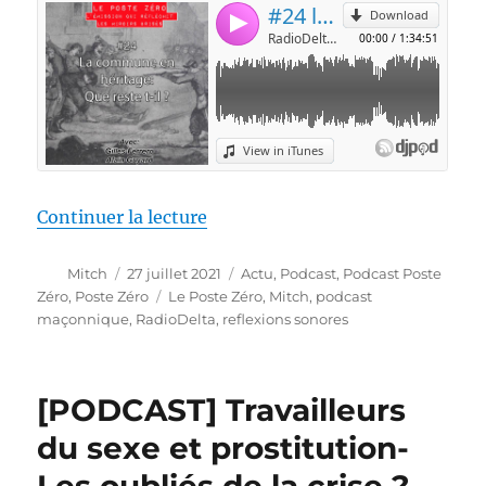
de « [PODCAST] La commune en hé
Continuer la lecture
Auteur
Publié
Catégories
Mitch
27 juillet 2021
Actu
,
Podcast
,
Podcast Poste
le
Étiquettes
Zéro
,
Poste Zéro
Le Poste Zéro
,
Mitch
,
podcast
maçonnique
,
RadioDelta
,
reflexions sonores
[PODCAST] Travailleurs
du sexe et prostitution-
Les oubliés de la crise ?