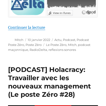
de « [PODCAST] Je ne veux pas d
Continuer la lecture
Auteur
Publié
Catégories
Mitch
10 janvier 2022
Actu
,
Podcast
,
Podcast
le
Étiquettes
Poste Zéro
,
Poste Zéro
Le Poste Zéro
,
Mitch
,
podcast
maçonnique
,
RadioDelta
,
reflexions sonores
[PODCAST] Holacracy:
Travailler avec les
nouveaux management
(Le poste Zéro #28)