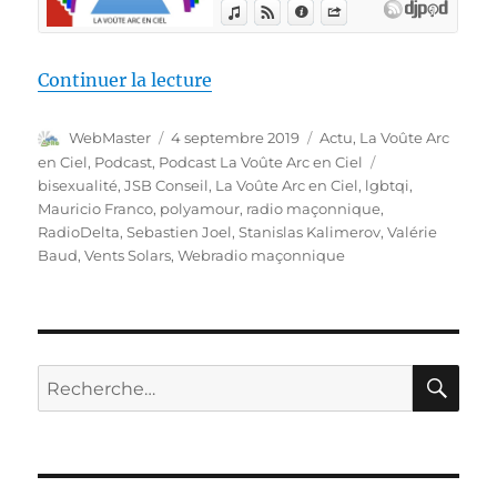
de « La Voûte Arc-en-ciel #1 – V
Continuer la lecture
Auteur
Publié
Catégories
WebMaster
4 septembre 2019
Actu
,
La Voûte Arc
le
Étiquettes
en Ciel
,
Podcast
,
Podcast La Voûte Arc en Ciel
bisexualité
,
JSB Conseil
,
La Voûte Arc en Ciel
,
lgbtqi
,
Mauricio Franco
,
polyamour
,
radio maçonnique
,
RadioDelta
,
Sebastien Joel
,
Stanislas Kalimerov
,
Valérie
Baud
,
Vents Solars
,
Webradio maçonnique
RE
Recherche
pour :