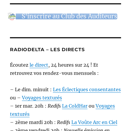
S'inscrire au Club des Auditeurs
RADIODELTA – LES DIRECTS
Écoutez
le direct
, 24 heures sur 24 ! Et
retrouvez vos rendez-vous mensuels :
– Le dim. minuit :
Les Éclectiques consentantes
ou –
Voyages texturés
– 1er mar. 20h :
Redifs
La ColdHar
ou
Voyages
texturés
– 2ème mardi 20h :
Redifs
La Voûte Arc en Ciel
– 2ème vendredi 20h :
Nouvelle émission en