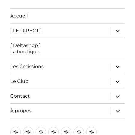
Accueil
ouvrir
[ LE DIRECT ]
le
sous-
menu
[ Deltashop ]
La boutique
ouvrir
Les émissions
le
sous-
menu
ouvrir
Le Club
le
sous-
menu
ouvrir
Contact
le
sous-
menu
ouvrir
À propos
le
sous-
menu
Accueil
[
[
Les
Le
Contact
À