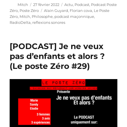
Auteur
Publié
Catégories
Mitch
27 février 2022
Actu
,
Podcast
,
Podcast Poste
le
Étiquettes
Zéro
,
Poste Zéro
Alain Guyard
,
Florian cova
,
Le Poste
Zéro
,
Mitch
,
Philosophe
,
podcast maçonnique
,
RadioDelta
,
reflexions sonores
[PODCAST] Je ne veux
pas d’enfants et alors ?
(Le poste Zéro #29)