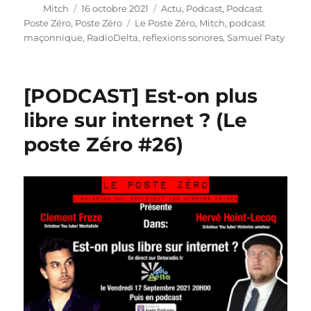
Auteur
Publié
Catégories
Mitch
16 octobre 2021
Actu
,
Podcast
,
Podcast
le
Étiquettes
Poste Zéro
,
Poste Zéro
Le Poste Zéro
,
Mitch
,
podcast
maçonnique
,
RadioDelta
,
reflexions sonores
,
Samuel Paty
[PODCAST] Est-on plus
libre sur internet ? (Le
poste Zéro #26)