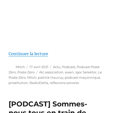
de « [PODCAST] Travailleurs du se
Continuer la lecture
Auteur
Publié
Catégories
Mitch
17 avril 2021
Actu
,
Podcast
,
Podcast Poste
le
Étiquettes
Zéro
,
Poste Zéro
Alc association
,
awen
,
Igor Selektor
,
Le
Poste Zéro
,
Mitch
,
patrick Hauvuy
,
podcast maçonnique
,
prostitution
,
RadioDelta
,
reflexions sonores
[PODCAST] Sommes-
nous tous en train de