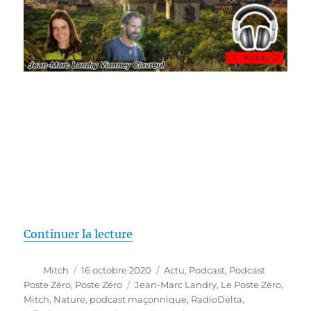
de « [PODCAST] LA NATURE ? (Le
Continuer la lecture
Auteur
Publié
Catégories
Mitch
16 octobre 2020
Actu
,
Podcast
,
Podcast
le
Étiquettes
Poste Zéro
,
Poste Zéro
Jean-Marc Landry
,
Le Poste Zéro
,
Mitch
,
Nature
,
podcast maçonnique
,
RadioDelta
,