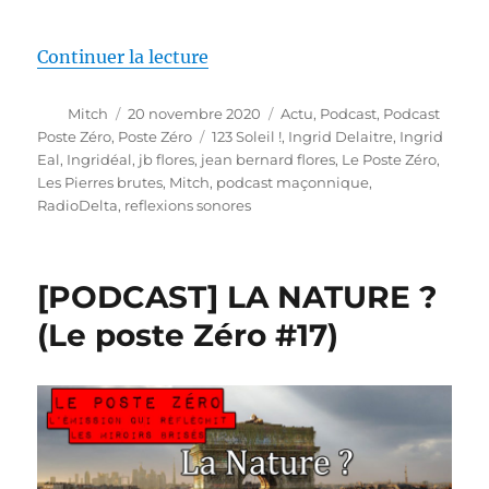
de « [PODCAST] Vivons-nous dans
Continuer la lecture
Auteur
Publié
Catégories
Mitch
20 novembre 2020
Actu
,
Podcast
,
Podcast
le
Étiquettes
Poste Zéro
,
Poste Zéro
123 Soleil !
,
Ingrid Delaitre
,
Ingrid
Eal
,
Ingridéal
,
jb flores
,
jean bernard flores
,
Le Poste Zéro
,
Les Pierres brutes
,
Mitch
,
podcast maçonnique
,
RadioDelta
,
reflexions sonores
[PODCAST] LA NATURE ?
(Le poste Zéro #17)