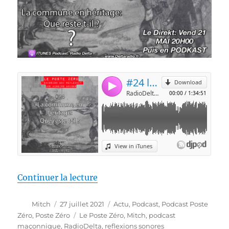
de « [PODCAST] La commune en hé
Continuer la lecture
Auteur
Publié
Catégories
Mitch
27 juillet 2021
Actu
,
Podcast
,
Podcast Poste
le
Étiquettes
Zéro
,
Poste Zéro
Le Poste Zéro
,
Mitch
,
podcast
maçonnique
,
RadioDelta
,
reflexions sonores