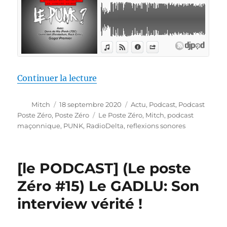
de « [le PODCAST] (Le poste Zér
Continuer la lecture
Auteur
Publié
Catégories
Mitch
18 septembre 2020
Actu
,
Podcast
,
Podcast
le
Étiquettes
Poste Zéro
,
Poste Zéro
Le Poste Zéro
,
Mitch
,
podcast
maçonnique
,
PUNK
,
RadioDelta
,
reflexions sonores
[le PODCAST] (Le poste
Zéro #15) Le GADLU: Son
interview vérité !