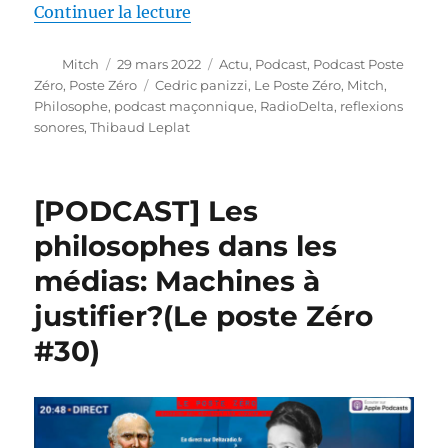
de « [PODCAST] Le sport est-il l
Continuer la lecture
Auteur
Publié
Catégories
Mitch
29 mars 2022
Actu
,
Podcast
,
Podcast Poste
le
Étiquettes
Zéro
,
Poste Zéro
Cedric panizzi
,
Le Poste Zéro
,
Mitch
,
Philosophe
,
podcast maçonnique
,
RadioDelta
,
reflexions
sonores
,
Thibaud Leplat
[PODCAST] Les
philosophes dans les
médias: Machines à
justifier?(Le poste Zéro
#30)