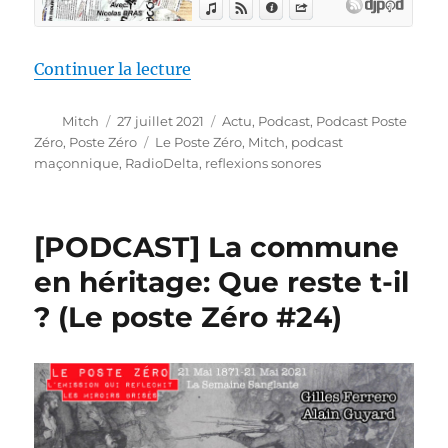
de « [PODCAST] Demain, vers une
Continuer la lecture
Auteur
Publié
Catégories
Mitch
27 juillet 2021
Actu
,
Podcast
,
Podcast Poste
le
Étiquettes
Zéro
,
Poste Zéro
Le Poste Zéro
,
Mitch
,
podcast
maçonnique
,
RadioDelta
,
reflexions sonores
[PODCAST] La commune
en héritage: Que reste t-il
? (Le poste Zéro #24)