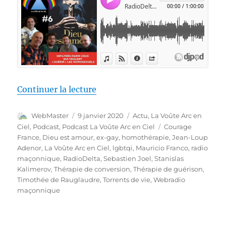
de « La Voûte Arc-en-ciel #8 – 
Continuer la lecture
Auteur
Publié
Catégories
WebMaster
9 janvier 2020
Actu
,
La Voûte Arc en
le
Étiquettes
Ciel
,
Podcast
,
Podcast La Voûte Arc en Ciel
Courage
France
,
Dieu est amour
,
ex-gay
,
homothérapie
,
Jean-Loup
Adenor
,
La Voûte Arc en Ciel
,
lgbtqi
,
Mauricio Franco
,
radio
maçonnique
,
RadioDelta
,
Sebastien Joel
,
Stanislas
Kalimerov
,
Thérapie de conversion
,
Thérapie de guérison
,
Timothée de Rauglaudre
,
Torrents de vie
,
Webradio
maçonnique