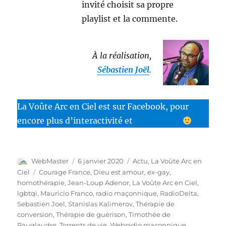
invité choisit sa propre
playlist et la commente.
À la réalisation,
Sébastien Joël
.
La Voûte Arc en Ciel est sur Facebook, pour
encore plus d’interactivité et
c’est par ici
Auteur
Publié
Catégories
WebMaster
6 janvier 2020
Actu
,
La Voûte Arc en
le
Étiquettes
Ciel
Courage France
,
Dieu est amour
,
ex-gay
,
homothérapie
,
Jean-Loup Adenor
,
La Voûte Arc en Ciel
,
lgbtqi
,
Mauricio Franco
,
radio maçonnique
,
RadioDelta
,
Sebastien Joel
,
Stanislas Kalimerov
,
Thérapie de
conversion
,
Thérapie de guérison
,
Timothée de
Rauglaudre
,
Torrents de vie
,
Webradio maçonnique