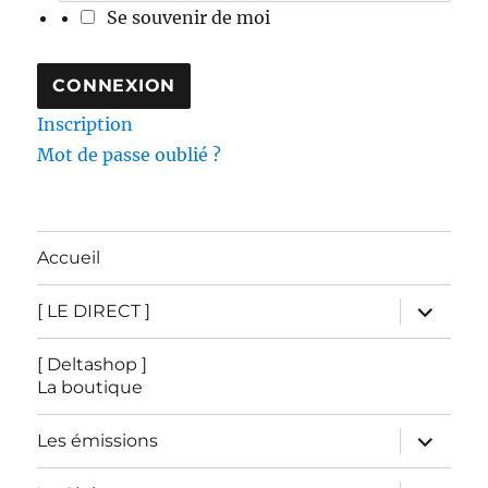
Se souvenir de moi
Inscription
Mot de passe oublié ?
Accueil
ouvrir
[ LE DIRECT ]
le
sous-
menu
[ Deltashop ]
La boutique
ouvrir
Les émissions
le
sous-
menu