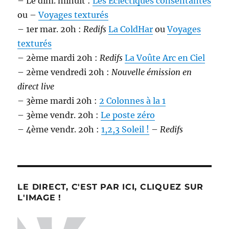
– Le dim. minuit :
Les Éclectiques consentantes
ou –
Voyages texturés
– 1er mar. 20h :
Redifs
La ColdHar
ou
Voyages
texturés
– 2ème mardi 20h :
Redifs
La Voûte Arc en Ciel
– 2ème vendredi 20h :
Nouvelle émission en
direct live
– 3ème mardi 20h :
2 Colonnes à la 1
– 3ème vendr. 20h :
Le poste zéro
– 4ème vendr. 20h :
1,2,3 Soleil !
–
Redifs
LE DIRECT, C'EST PAR ICI, CLIQUEZ SUR
L'IMAGE !