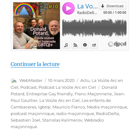
de « La Voûte Arc-en-ciel #10 –
Continuer la lecture
Auteur
Publié
Catégories
WebMaster
10 mars 2020
Actu
,
La Voûte Arc en
le
Étiquettes
Ciel
,
Podcast
,
Podcast La Voûte Arc en Ciel
Donald
Potard
,
Entreprise Gay friendly
,
Franc-Maçonnerie
,
Jean-
Paul Gaultier
,
La Voûte Arc en Ciel
,
Les enfants de
Cambaceres
,
lgbtqi
,
Mauricio Franco
,
Media maçonnique
,
podcast maçonnique
,
radio maçonnique
,
RadioDelta
,
Sebastien Joel
,
Stanislas Kalimerov
,
Webradio
maçonnique