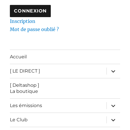
Inscription
Mot de passe oublié ?
Accueil
ouvrir
[ LE DIRECT ]
le
sous-
menu
[ Deltashop ]
La boutique
ouvrir
Les émissions
le
sous-
menu
ouvrir
Le Club
le
sous-