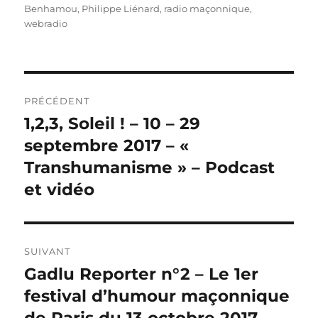
Benhamou
,
Philippe Liénard
,
radio maçonnique
,
webradio
Navigation
PRÉCÉDENT
de
1,2,3, Soleil ! – 10 – 29
Publication
précédente :
septembre 2017 – «
l’article
Transhumanisme » – Podcast
et vidéo
SUIVANT
Gadlu Reporter n°2 – Le 1er
Publication
suivante :
festival d’humour maçonnique
de Paris du 13 octobre 2017