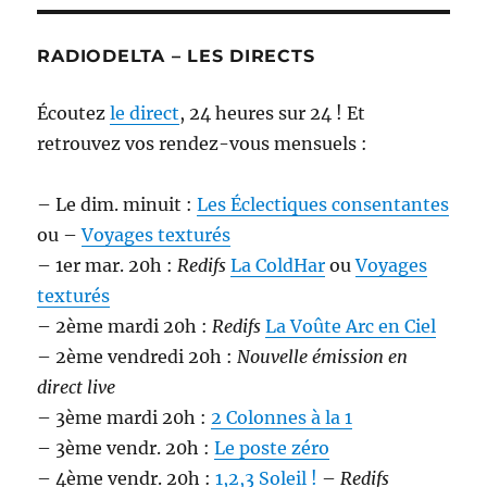
RADIODELTA – LES DIRECTS
Écoutez
le direct
, 24 heures sur 24 ! Et
retrouvez vos rendez-vous mensuels :
– Le dim. minuit :
Les Éclectiques consentantes
ou –
Voyages texturés
– 1er mar. 20h :
Redifs
La ColdHar
ou
Voyages
texturés
– 2ème mardi 20h :
Redifs
La Voûte Arc en Ciel
– 2ème vendredi 20h :
Nouvelle émission en
direct live
– 3ème mardi 20h :
2 Colonnes à la 1
– 3ème vendr. 20h :
Le poste zéro
– 4ème vendr. 20h :
1,2,3 Soleil !
–
Redifs