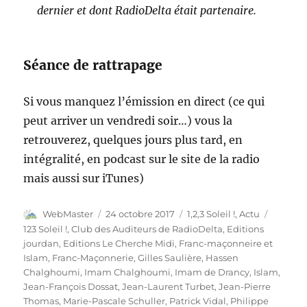
dernier et dont RadioDelta était partenaire.
Séance de rattrapage
Si vous manquez l’émission en direct (ce qui
peut arriver un vendredi soir…) vous la
retrouverez, quelques jours plus tard, en
intégralité, en podcast sur le site de la radio
mais aussi sur iTunes)
Auteur
Publié
Catégories
Étiquet
WebMaster
24 octobre 2017
1,2,3 Soleil !
,
Actu
le
123 Soleil !
,
Club des Auditeurs de RadioDelta
,
Editions
jourdan
,
Editions Le Cherche Midi
,
Franc-maçonneire et
Islam
,
Franc-Maçonnerie
,
Gilles Saulière
,
Hassen
Chalghoumi
,
Imam Chalghoumi
,
Imam de Drancy
,
Islam
,
Jean-François Dossat
,
Jean-Laurent Turbet
,
Jean-Pierre
Thomas
,
Marie-Pascale Schuller
,
Patrick Vidal
,
Philippe