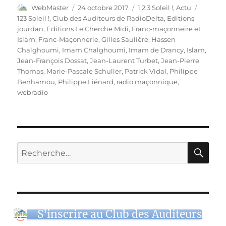
Auteur
Publié
Catégories
Étiquet
WebMaster
24 octobre 2017
1,2,3 Soleil !
,
Actu
le
123 Soleil !
,
Club des Auditeurs de RadioDelta
,
Editions
jourdan
,
Editions Le Cherche Midi
,
Franc-maçonneire et
Islam
,
Franc-Maçonnerie
,
Gilles Saulière
,
Hassen
Chalghoumi
,
Imam Chalghoumi
,
Imam de Drancy
,
Islam
,
Jean-François Dossat
,
Jean-Laurent Turbet
,
Jean-Pierre
Thomas
,
Marie-Pascale Schuller
,
Patrick Vidal
,
Philippe
Benhamou
,
Philippe Liénard
,
radio maçonnique
,
webradio
RE
Recherche
pour :
S'inscrire au Club des Auditeurs