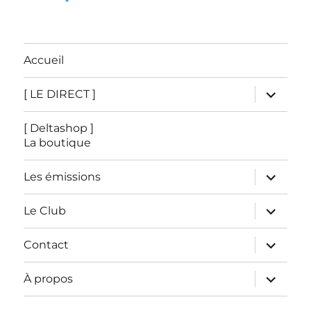
Accueil
ouvrir
[ LE DIRECT ]
le
sous-
menu
[ Deltashop ]
La boutique
ouvrir
Les émissions
le
sous-
menu
ouvrir
Le Club
le
sous-
menu
ouvrir
Contact
le
sous-
menu
ouvrir
À propos
le
sous-
menu