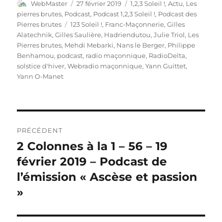
Auteur
Publié
Catégories
WebMaster
27 février 2019
1,2,3 Soleil !
,
Actu
,
Les
le
pierres brutes
,
Podcast
,
Podcast 1,2,3 Soleil !
,
Podcast des
Étiquettes
Pierres brutes
123 Soleil !
,
Franc-Maçonnerie
,
Gilles
Alatechnik
,
Gilles Saulière
,
Hadriendutou
,
Julie Triol
,
Les
Pierres brutes
,
Mehdi Mebarki
,
Nans le Berger
,
Philippe
Benhamou
,
podcast
,
radio maçonnique
,
RadioDelta
,
solstice d'hiver
,
Webradio maçonnique
,
Yann Guittet
,
Yann O-Manet
Navigation
PRÉCÉDENT
de
2 Colonnes à la 1 – 56 – 19
Publication
précédente :
février 2019 – Podcast de
l’article
l’émission « Ascèse et passion
»