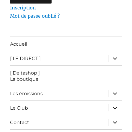
Inscription
Mot de passe oublié ?
Accueil
ouvrir
[ LE DIRECT ]
le
sous-
menu
[ Deltashop ]
La boutique
ouvrir
Les émissions
le
sous-
menu
ouvrir
Le Club
le
sous-
menu
ouvrir
Contact
le
sous-