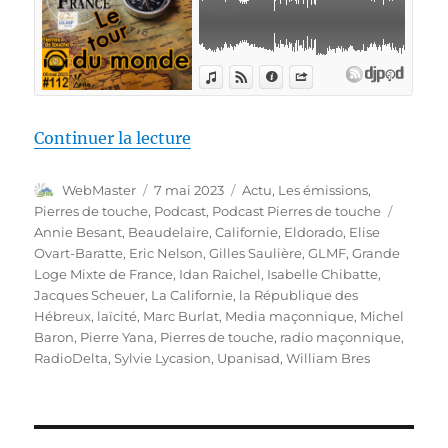
de « Pierres de touche #112 – T
Continuer la lecture
Auteur
Publié
Catégories
WebMaster
7 mai 2023
Actu
,
Les émissions
,
le
Étiquet
Pierres de touche
,
Podcast
,
Podcast Pierres de touche
Annie Besant
,
Beaudelaire
,
Californie
,
Eldorado
,
Elise
Ovart-Baratte
,
Eric Nelson
,
Gilles Saulière
,
GLMF
,
Grande
Loge Mixte de France
,
Idan Raichel
,
Isabelle Chibatte
,
Jacques Scheuer
,
La Californie
,
la République des
Hébreux
,
laïcité
,
Marc Burlat
,
Media maçonnique
,
Michel
Baron
,
Pierre Yana
,
Pierres de touche
,
radio maçonnique
,
RadioDelta
,
Sylvie Lycasion
,
Upanisad
,
William Bres