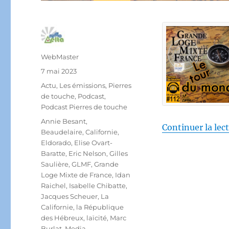
Auteur
WebMaster
Publié
7 mai 2023
le
Catégories
Actu
,
Les émissions
,
Pierres
de touche
,
Podcast
,
Podcast Pierres de touche
Étiquettes
Annie Besant
,
Continuer la lec
Beaudelaire
,
Californie
,
Eldorado
,
Elise Ovart-
Baratte
,
Eric Nelson
,
Gilles
Saulière
,
GLMF
,
Grande
Loge Mixte de France
,
Idan
Raichel
,
Isabelle Chibatte
,
Jacques Scheuer
,
La
Californie
,
la République
des Hébreux
,
laïcité
,
Marc
Burlat
,
Media