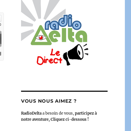
i 2023 – le bimensuel printanier de la GLMF »
VOUS NOUS AIMEZ ?
RadioDelta
a besoin de vous,
participez à
notre aventure, Cliquez ci-dessous !