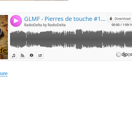
de « Pierres de touche #112 – Tour du monde – 07 ma
ture