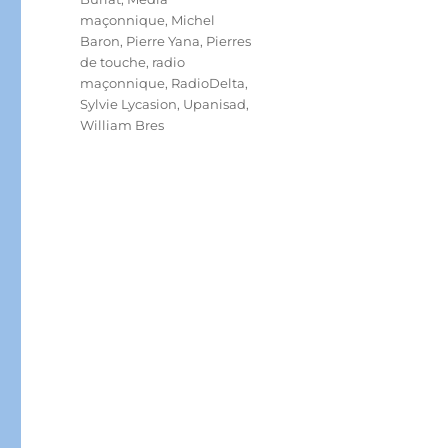
maçonnique
,
Michel
Baron
,
Pierre Yana
,
Pierres
de touche
,
radio
maçonnique
,
RadioDelta
,
Sylvie Lycasion
,
Upanisad
,
William Bres