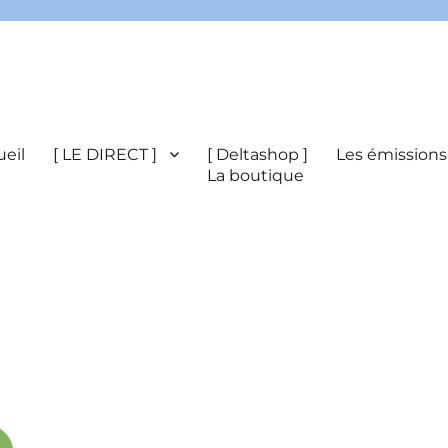
eil
[ LE DIRECT ]
[ Deltashop ]
Les émissions
La boutique